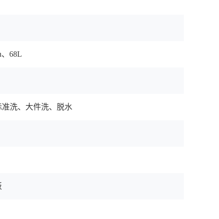
h、68L
标准洗、大件洗、脱水
板