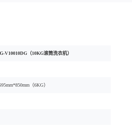
TG-V10010DG（10KG滚筒洗衣机）
*595mm*850mm（6KG）