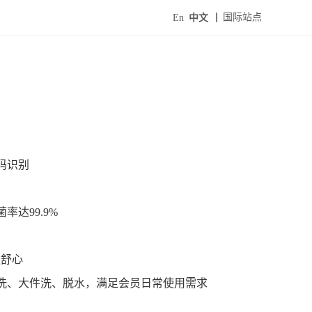
国际站点
En
中文
码识别
达99.9%
更舒心
洗、大件洗、脱水，满足会员日常使用需求