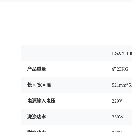
LSXY-
产品重量
约23KG
长 × 宽 × 高
521mm*5
电源输入电压
220V
洗涤功率
330W