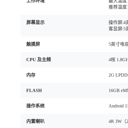
工作环境
最大温度：
推荐温度：
屏幕显示
操作屏:4英
客显屏:5英
触摸屏
5英寸电
CPU 及主频
4核 1.8G
内存
2G LPD
FLASH
16GB e
操作系统
Android 1
内置喇叭
4R 3W（