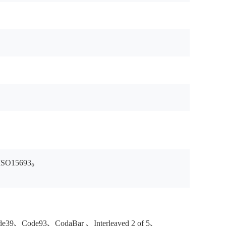
SO15693。
ode93、CodaBar 、Interleaved 2 of 5、