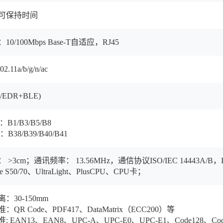
可保持时间
0/100Mbps Base-T自适应，RJ45
2.11a/b/g/n/ac
R/EDR+BLE)
：B1/B3/B5/B8
：B38/B39/B40/B41
>3cm；通讯频率： 13.56MHz，通信协议ISO/IEC 14443A/B，I
e S50/70、UltraLight、PlusCPU、CPU卡；
：30-150mm
QR Code、PDF417、DataMatrix（ECC200）等
EAN13、EAN8、UPC-A、UPC-E0、UPC-E1、Code128、Code39、C