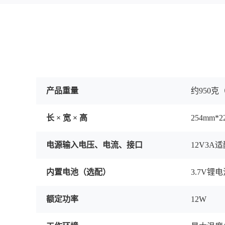
产品重量
约950
长 × 宽 × 高
254mm*2
电源输入电压、电流、接口
12V3A
内置电池（选配）
3.7V锂电
额定功率
12W