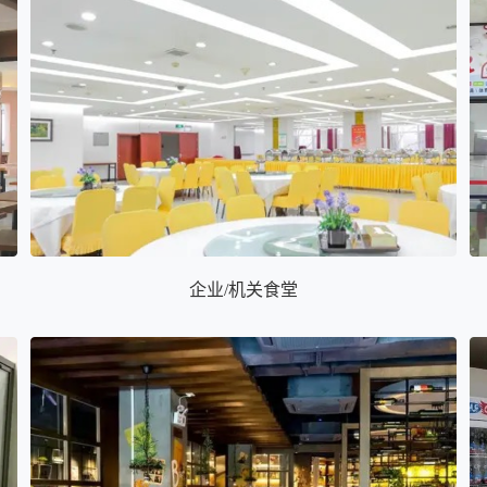
企业/机关⻝堂