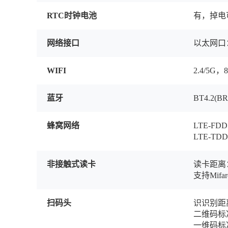
RTC时钟电池
有，掉电
网络接口
以太网口：1
WIFI
2.4/5G，80
蓝牙
BT4.2(B
蜂窝网络
LTE-FDD
LTE-TDD
非接触式读卡
读卡距离： 
支持Mifar
扫码头
识识别距离
二维码标准：
一维码标准: 