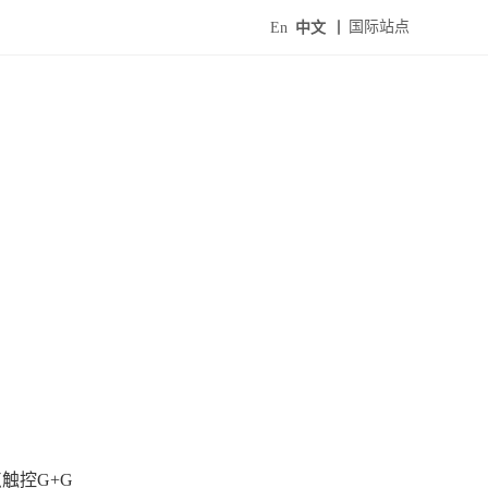
国际站点
En
中文
触控G+G