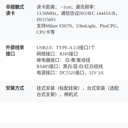
非接触式
读卡距离： >1cm；通讯频率：
读卡
13.56MHz，通信协议ISO/IEC 14443A/B，
ISO15693
支持Mifare S50/70、UltraLight、PlusCPU、
CPU卡等
外部线束
USB2.0：TYPE-A 2.0接口1个
接口
网络接口：RJ45接口
继电器接口： 白/黄/紫组线
RS485接口：黑白/蓝/白/红白组线
电源接口：DC5521接口，12V 3A
安装方式
挂式安装（标配挂架），台式安装（选配
台式支架）、闸机式